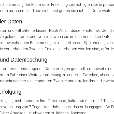
e Zustimmung der Eltern oder Erziehungsberechtigten keine perso
rn an, sammeln diese nicht und geben sie nicht an Dritte weiter.
 der Daten
isten und -pflichten erlassen. Nach Ablauf dieser Fristen werden 
n sie gelöscht oder anonymisiert, wenn die im Rahmen dieser Date
n, abweichenden Bestimmungen hinsichtlich der Speicherung von 
die vorstehenden Zwecke, für die sie erhoben worden sind, erforder
 und Datenlöschung
er personenbezogenen Daten erfolgen generell nur, soweit eine Re
n. Im Falle einer Weiterverarbeitung zu anderen Zwecken, als denje
erarbeitung über diese anderen Zwecke und erteilen Ihnen die wei
erfolgung
lgung, insbesondere Ihre IP-Adresse, halten wir maximal 7 Tage vor. 
nvorhaltung von 7 Tagen liegt dabei darin, das ordnungsgemäße Fu
 Cyber-Attacken u.ä. abwehren zu können. Anonyme