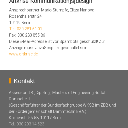
Artkrise Kommunikation]s[design
Ansprechpartner: Mario Stumpfe, Elitza Nanova
Rosenthalerstr. 24
10119 Berlin
Tel.: 030 281 61 01
Fax: 030 283 855 86
Diese E-Mail-Adresse ist vor Spambots geschützt! Zur
Anzeige muss JavaScript eingeschaltet sein.
www.artkrise.de
Kontakt
Assessor d.B., Dipl.-Ing., Masters of Engineering Rudolf
Domscheid
(Geschäftsführer der Bundesfachgruppe WKSB im ZDB und
der Fördergemeinschaft Dämmtechnik e.V.)
Kronenstr. 55-58, 10117 Berlin
Tel.: 030 203 14 523